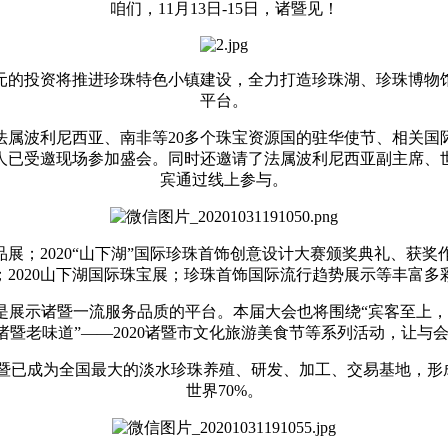
咱们，11月13日-15日，诸暨见！
亿元的投资将推进珍珠特色小镇建设，全力打造珍珠湖、珍珠博物
平台。
法属波利尼西亚、南非等20多个珠宝资源国的驻华使节、相关国
人已受邀现场参加盛会。同时还邀请了法属波利尼西亚副主席、
宾通过线上参与。
品展；2020“山下湖”国际珍珠首饰创意设计大赛颁奖典礼、获
节；2020山下湖国际珠宝展；珍珠首饰国际流行趋势展示等丰富
是展示诸暨一流服务品质的平台。本届大会也将围绕“宾客至上，
诸暨老味道”——2020诸暨市文化旅游美食节等系列活动，让
已成为全国最大的淡水珍珠养殖、研发、加工、交易基地，形成
世界70%。