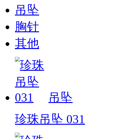
吊坠
胸针
其他
吊坠
珍珠吊坠 031