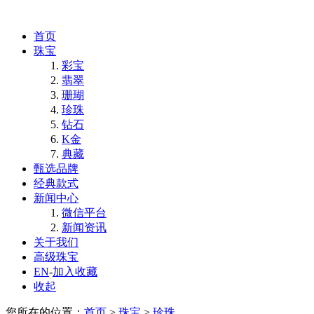
首页
珠宝
彩宝
翡翠
珊瑚
珍珠
钻石
K金
典藏
甄选品牌
经典款式
新闻中心
微信平台
新闻资讯
关于我们
高级珠宝
EN
-
加入收藏
收起
您所在的位置：
首页
>
珠宝
>
珍珠