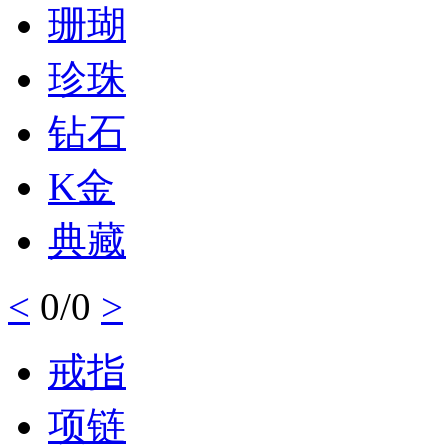
珊瑚
珍珠
钻石
K金
典藏
<
0/0
>
戒指
项链