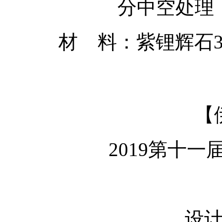
分中空处理
材 料：紫锂辉石320
【
2019第十一
设