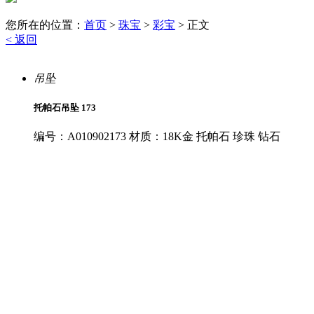
您所在的位置：
首页
>
珠宝
>
彩宝
> 正文
<
返回
吊坠
托帕石吊坠 173
编号：A010902173 材质：18K金 托帕石 珍珠 钻石